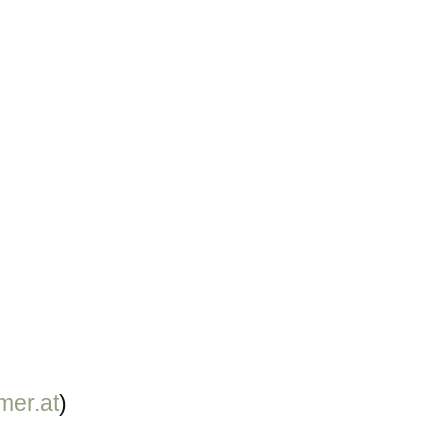
er.at
)