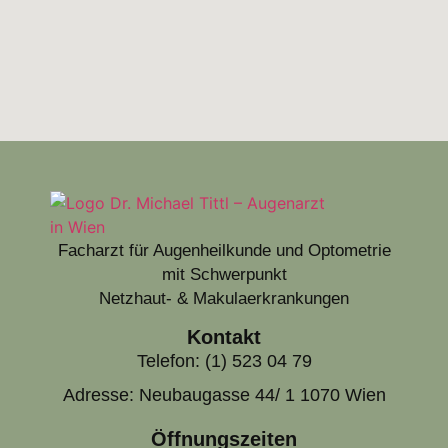
Facharzt für Augenheilkunde und Optometrie
mit Schwerpunkt
Netzhaut- & Makulaerkrankungen
Kontakt
Telefon: (1) 523 04 79
Adresse: Neubaugasse 44/ 1 1070 Wien
Öffnungszeiten