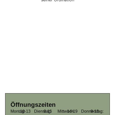
Öffnungszeiten
Montag:
10-13
Dienstag:
9-15
Mittwoch:
14-19
Donnerstag:
9-13