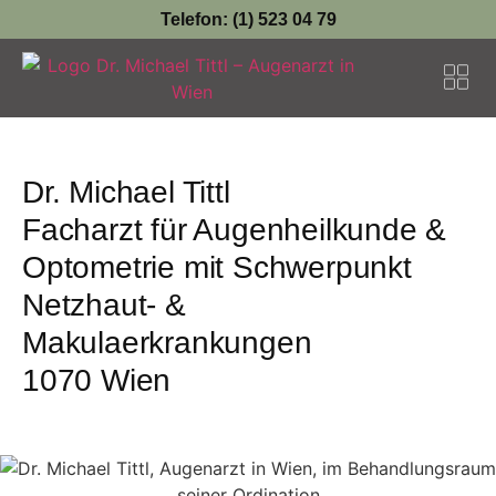
Telefon: (1) 523 04 79
Häufige F
Dr. Michael Tittl
Facharzt für Augenheilkunde &
Optometrie mit Schwerpunkt
Netzhaut- &
Makulaerkrankungen
1070 Wien